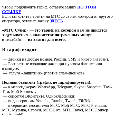
Чтобы подключить тариф, оставьте заявку
ПО ЭТОЙ
ССЫЛКЕ
Если вы хотите перейти на МТС со своим номером от другого
оператора, оставьте заявку
ЗДЕСЬ
«МТС Супер» — это тариф, на котором вам не придется
задумываться о количестве потраченных минут
и гигабайт — их хватит для всего.
В тариф входит
— Звонки на любые номера России, SMS и много гигабайт.
— Бесплатные входящие даже при нулевом балансе или
в минусе.
— Услуга «Защитник» (против спам-звонков).
Полный безлимит (трафик не тарифицируется):
— к мессенджерам WhatsApp, Telegram, Skype, Snapchat, Там-
Там, Мой Коннект;
— соцсетям ВКонтакте, Одноклассники;
— видеосервисам Youtube, Rutube, Twitch, TikTok.
— к сервисам экосистемы МТС: Мой МТС, МТС Premium,
МТС Музыка, Строки, МТС Live, МТС Travel, МТС Лончер
(на Android).